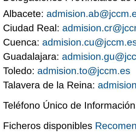
Albacete:
admision.ab@jccm.
Ciudad Real:
admision.cr@jcc
Cuenca:
admision.cu@jccm.e
Guadalajara:
admision.gu@jc
Toledo:
admision.to@jccm.es
9
Talavera de la Reina:
admisio
Teléfono Único de Información
Ficheros disponibles
Recomend