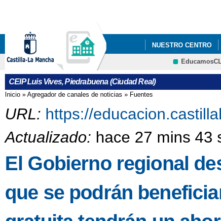
Pa
co
pri
NUESTRO CENTRO
EducamosC
:. INFANTIL Y LA S
CRFP
CEIP Luis Vives, Piedrabuena (Ciudad Real)
LAS EDADES DE LA 
Inicio
»
Agregador de canales de noticias
»
Fuentes
Se encuentra usted aquí
URL:
https://educacion.castil
Actualizado:
hace 27 mins 43 
El Gobierno regional de
que se podrán beneficia