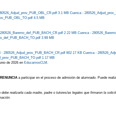
 280526_Adjud_prov_PUB_OBL_CR.pdf 3.1 MB
Cuenca - 280526_Adjud_pro
prov_PUB_OBL_TO.pdf 4.5 MB
 - 280526_Baremo_def_PUB_BACH_CR.pdf 2.22 MB
Cuenca - 280526_Bare
emo_def_PUB_BACH_TO.pdf 3.99 MB
al - 280526_Adjud_prov_PUB_BACH_CR.pdf 802.17 KB
Cuenca - 280526_Ad
ud_prov_PUB_BACH_TO.pdf 1.17 MB
junio de 2026 en
EducamosCLM
.
RENUNCIA
a participar en el proceso de admisión de alumnado. Puede real
be realizarla cada madre, padre o tutores/as legales que firmaron la solicitu
mación.