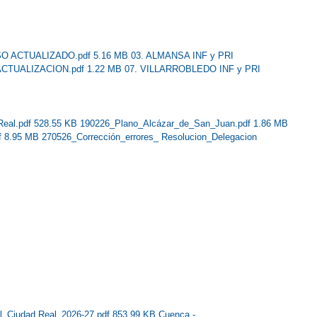
SO ACTUALIZADO.pdf 5.16 MB
03. ALMANSA INF y PRI
 ACTUALIZACION.pdf 1.22 MB
07. VILLARROBLEDO INF y PRI
Real.pdf 528.55 KB
190226_Plano_Alcázar_de_San_Juan.pdf 1.86 MB
f 8.95 MB
270526_Corrección_errores_ Resolucion_Delegacion
al_Ciudad Real_2026-27.pdf 853.99 KB
Cuenca -