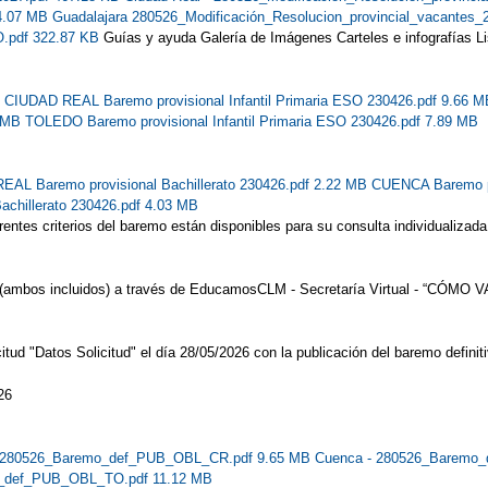
 4.07 MB
Guadalajara 280526_Modificación_Resolucion_provincial_vacant
O.pdf 322.87 KB
Guías y ayuda Galería de Imágenes Carteles e infografías
L
B
CIUDAD REAL Baremo provisional Infantil Primaria ESO 230426.pdf 9.66 
1 MB
TOLEDO Baremo provisional Infantil Primaria ESO 230426.pdf 7.89 MB
AL Baremo provisional Bachillerato 230426.pdf 2.22 MB
CUENCA Baremo pr
chillerato 230426.pdf 4.03 MB
iferentes criterios del baremo están disponibles para su consulta individua
(ambos incluidos) a través de EducamosCLM - Secretaría Virtual - “CÓMO VAN
itud "Datos Solicitud" el día 28/05/2026 con la publicación del baremo definiti
26
- 280526_Baremo_def_PUB_OBL_CR.pdf 9.65 MB
Cuenca - 280526_Baremo
o_def_PUB_OBL_TO.pdf 11.12 MB