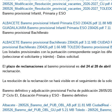
280526_Modificación_Resolución_provincial_vacantes_2026-2027_CU.pdf
280526_Modificación_Resolución_provincial_vacantes_2026-2027_TOLED
Baremo provisional Infantil, Primaria y ESO
ALBACETE Baremo provisional Infantil Primaria ESO 230426.pdf 11.88 M
GUADALAJARA Baremo provisional Infantil Primaria ESO 230426.pdf 7.1
Baremo provisional Bachillerato
ALBACETE Baremo provisional Bachillerato 230426.pdf 3.11 MB
CIUDAD RE
provisional Bachillerato 230426.pdf 1.66 MB
TOLEDO Baremo provisional Ba
Los listados provisionales con la puntuación correspondiente según los d
(seleccionar el solicitante y trámite) - Datos solicitud.
El
plazo de reclamaciones
al baremo provisional es
del 24 al 28 de abril
reclamación.
La resolución de la reclamación se hará visible en el seguimiento de la solic
Baremo definitivo y adjudicación provisional Fecha de publicación 28/05/20
2º Ciclo EI, Educación Primaria y ESO - Baremo definitivo
Albacete - 280526_Baremo_def_PUB_OBL_AB.pdf 11.81 MB
CiudadReal 
280526_Baremo_def_PUB_OBL_GU.pdf 5.21 MB
Toledo - 280526_Barem