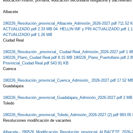
educación infantil, primaria, educación secundaria obligatoria y bachillerat
Albacete
190226_Resolución_provincial_Albacete_Admisión_2626-2027.pdf 711.52
ACTUALIZADO.pdf 2.33 MB
04. HELLIN INF y PRI ACTUALIZADO.pdf 1.
ACTUALIZADO.pdf 1.26 MB
Ciudad Real
190226_Resolución _provincial_ Ciudad Real_Admisión_2026-2027.pdf 1.
190226_Plano_Ciudad Real.pdf 8.15 MB
190226_Plano_Puertollano.pdf 2
Provincial_Ciudad Real.pdf 543.91 KB
Cuenca
190226_Resolución_provincial_Cuenca_Admisión_ 2026-2027.pdf 17.52 M
Guadalajara
190226_Resolución_provincial_Guadalajara_Admisión_2026-2027.pdf 2 MB
Toledo
190226_Resolución_provincial_Toledo_Admisión_2026-2027 (2).pdf 983.05
Resoluciones modificación de vacantes
Albacete - 280526_Modificación_Resolución_provincial_ALBACETE_2026-