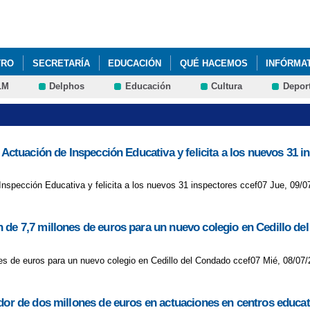
Pasar al
contenido
principal
TRO
SECRETARÍA
EDUCACIÓN
QUÉ HACEMOS
INFÓRMA
LM
Delphos
Educación
Cultura
Depor
E LA HISTORIA: EDAD CONTEMPORÁNEA
SEMANA EUROPRA DE L
 Actuación de Inspección Educativa y felicita a los nuevos 31 i
 Inspección Educativa y felicita a los nuevos 31 inspectores ccef07 Jue, 09/0
 de 7,7 millones de euros para un nuevo colegio en Cedillo d
es de euros para un nuevo colegio en Cedillo del Condado ccef07 Mié, 08/07/
edor de dos millones de euros en actuaciones en centros educat