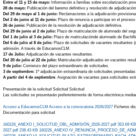
Entre el 11 y 15 de mayo:
Información a familias sobre escolarización prov
28 de mayo:
Publicación del baremo definitivo y resolución de adjudicación
Del 29 de mayo al 1 de junio:
Reclamaciones a la adjudicación provision
Del 2 de junio al 11 de junio:
Plazo de renuncia a participar en el proce
26 de junio:
Publicación de la resolución de adjudicación definitiva.
Del 29 de junio al 2 de julio:
Plazo de matriculación de alumnado del segu
Del 1 de julio al 3 de julio:
Plazo de matriculaciónde alumnado de Bachil
Del 6 de julio al 8 de julio:
Plazo de solicitudes de vacantes resultantes (
admisión. A través de EducamosCLM.
17 de Julio:
Adjudicación
de vacantes resultantes.
Del 20 de julio al 22 de julio:
Matriculación adjudicados en vacantes res
9 de julio:
Comienzo del plazo extraordinario de solicitudes.
3 de septiembre:
1ª
adjudicación extraordinaria de solicitudes presentadas 
A partir del 4 de septiembre
. Asignación de vacantes para solicitudes extr
Presentación de la solicitud Solicitud Solicitud
Las solicitudes se presentarán preferentemente de forma electrónica media
Acceso a EducamosCLM
Acceso a la convocatoria 2026/2027
Ficheros di
Documentación para solicitud
160226_ANEXO I_SOLICITUD_OBL_ADMISIÓN_2026-2027.pdf 353.69 K
2027.pdf 238.43 KB
160226_ANEXO IV_RENUNCIA_PROCESO_DE_ADMISI
160226_ANEXO VI_SOLICITUD_PLAZO_EXTRAORDINARIO_BACH_ADMISI