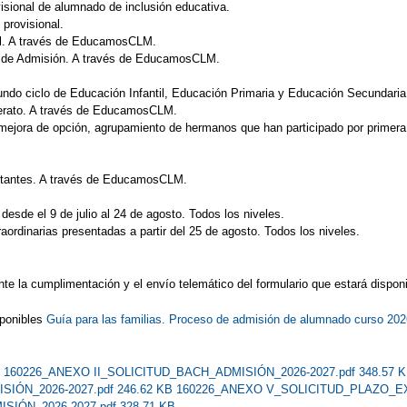
isional de alumnado de inclusión educativa.
 provisional.
al. A través de EducamosCLM.
so de Admisión. A través de EducamosCLM.
ndo ciclo de Educación Infantil, Educación Primaria y Educación Secundari
lerato. A través de EducamosCLM.
mejora de opción, agrupamiento de hermanos que han participado por primera v
ultantes. A través de EducamosCLM.
desde el 9 de julio al 24 de agosto. Todos los niveles.
aordinarias presentadas a partir del 25 de agosto. Todos los niveles.
nte la cumplimentación y el envío telemático del formulario que estará disp
sponibles
Guía para las familias. Proceso de admisión de alumnado curso 20
B
160226_ANEXO II_SOLICITUD_BACH_ADMISIÓN_2026-2027.pdf 348.57 
ÓN_2026-2027.pdf 246.62 KB
160226_ANEXO V_SOLICITUD_PLAZO_EX
ÓN_2026-2027.pdf 328.71 KB