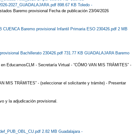
es_2026-2027_GUADALAJARA.pdf 898.67 KB
Toledo -
istados Baremo provisional Fecha de publicación 23/04/2026
MB
CUENCA Baremo provisional Infantil Primaria ESO 230426.pdf 2 MB
ovisional Bachillerato 230426.pdf 731.77 KB
GUADALAJARA Baremo
lizada en EducamosCLM - Secretaría Virtual - “CÓMO VAN MIS TRÁMITES” -
 MIS TRÁMITES” - (seleccionar el solicitante y trámite) - Presentar
vo y la adjudicación provisional.
_def_PUB_OBL_CU.pdf 2.82 MB
Guadalajara -