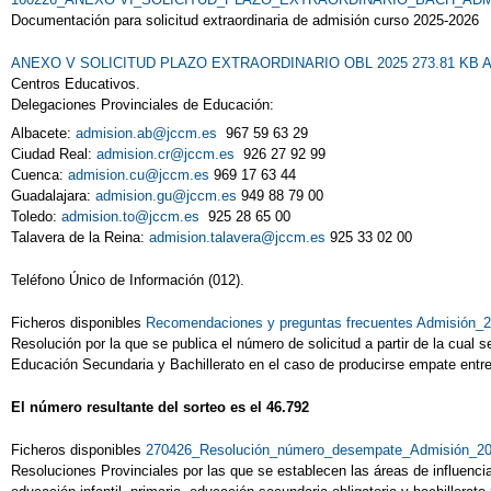
Documentación para solicitud extraordinaria de admisión curso 2025-2026
ANEXO V SOLICITUD PLAZO EXTRAORDINARIO OBL 2025 273.81 KB
A
Centros Educativos.
Delegaciones Provinciales de Educación:
Albacete:
admision.ab@jccm.es
967 59 63 29
Ciudad Real:
admision.cr@jccm.es
926 27 92 99
Cuenca:
admision.cu@jccm.es
969 17 63 44
Guadalajara:
admision.gu@jccm.es
949 88 79 00
Toledo:
admision.to@jccm.es
925 28 65 00
Talavera de la Reina:
admision.talavera@jccm.es
925 33 02 00
Teléfono Único de Información (012).
Ficheros disponibles
Recomendaciones y preguntas frecuentes Admisión_
Resolución por la que se publica el número de solicitud a partir de la cual
Educación Secundaria y Bachillerato en el caso de producirse empate entre
El número resultante del sorteo es el 46.792
Ficheros disponibles
270426_Resolución_número_desempate_Admisión_20
Resoluciones Provinciales por las que se establecen las áreas de influenci