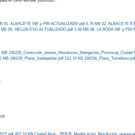
o para el curso escolar 2026-2027.
 KB
01. ALBACETE INF y PRI ACTUALIZADO.pdf 6.78 MB
02. ALBACETE E
1 MB
05. HELLIN ESO ACTUALIZADO.pdf 1.08 MB
06. LA RODA INF y PRI
98 MB
230226_Corrección_errores_Resolucion_Delegacion_Provincial_Ciudad 
.85 MB
190226_Plano_Valdepeñas.pdf 532.15 KB
190226_Plano_Tomelloso.pd
B
 KB
2027.pdf 467.18 KB
Ciudad Real - 280526_Modificación_Resolución_provinci