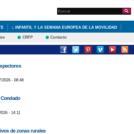
Search this site
Formulario de
búsqueda
TE
:. INFANTIL Y LA SEMANA EUROPEA DE LA MOVILIDAD
tes
CRFP
Contacto
A MOVILIDAD
nspectores
7/2026 - 08:48
el Condado
2026 - 14:11
ivos de zonas rurales