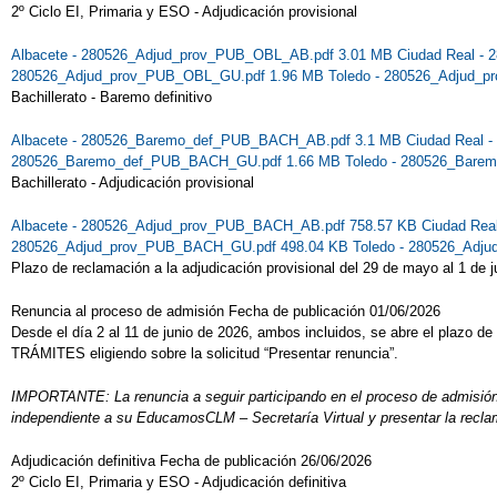
2º Ciclo EI, Primaria y ESO - Adjudicación provisional
Albacete - 280526_Adjud_prov_PUB_OBL_AB.pdf 3.01 MB
Ciudad Real -
280526_Adjud_prov_PUB_OBL_GU.pdf 1.96 MB
Toledo - 280526_Adjud_
Bachillerato - Baremo definitivo
Albacete - 280526_Baremo_def_PUB_BACH_AB.pdf 3.1 MB
Ciudad Real
280526_Baremo_def_PUB_BACH_GU.pdf 1.66 MB
Toledo - 280526_Bar
Bachillerato - Adjudicación provisional
Albacete - 280526_Adjud_prov_PUB_BACH_AB.pdf 758.57 KB
Ciudad Re
280526_Adjud_prov_PUB_BACH_GU.pdf 498.04 KB
Toledo - 280526_Adj
Plazo de reclamación a la adjudicación provisional del 29 de mayo al 1 de 
Renuncia al proceso de admisión Fecha de publicación 01/06/2026
Desde el día 2 al 11 de junio de 2026, ambos incluidos, se abre el plazo de
TRÁMITES eligiendo sobre la solicitud “Presentar renuncia”.
IMPORTANTE: La renuncia a seguir participando en el proceso de admisión de
independiente a su EducamosCLM – Secretaría Virtual y presentar la recla
Adjudicación definitiva Fecha de publicación 26/06/2026
2º Ciclo EI, Primaria y ESO - Adjudicación definitiva